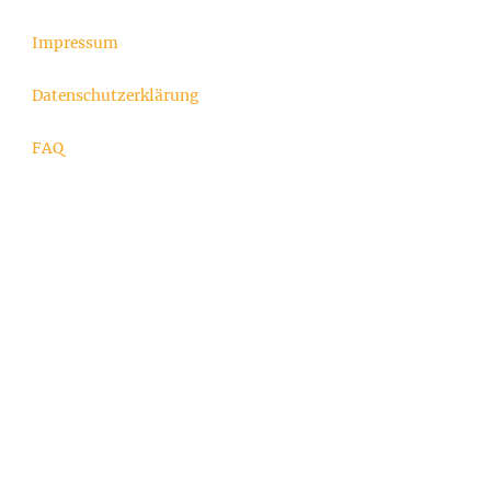
Impressum
Datenschutzerklärung
FAQ
Impressum
SV Leonardo da Vinci Nauen e. V.
Zu den Luchbergen 29
14641 Nauen
Kontakt
E-Mail:
info
@sv-ldvn.de
©Urheberrecht. Alle Rechte vorbehalten.